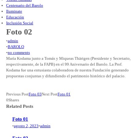
Centenario del Barolo
Iluminate
Educación
Inclusión Social
Foto 02
•
admin
•
BAROLO
•
no comments
María Kodama junto a Tomás y Miqueas Thärigen (Presidente y Secretario,
respectivamente, de la FAPB) en el 99 Aniversario del Barolo. La Prof.
Kodama fue una entusiasta colaboradora de nuestra Fundación generando
propuestas conjuntas y difundiendo el patrimonio histórico del palacio.
Previous Post
Foto 03
Next Post
Foto 01
0
Shares
Related Posts
Foto 01
•
agosto 2, 2023
•
admin