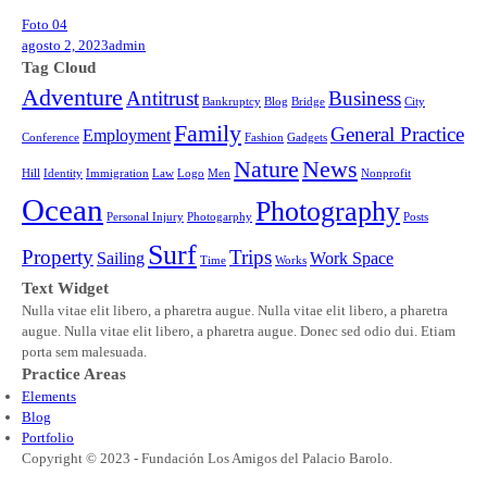
Foto 04
agosto 2, 2023
admin
Tag Cloud
Adventure
Antitrust
Business
Bankruptcy
Blog
Bridge
City
Family
General Practice
Employment
Conference
Fashion
Gadgets
Nature
News
Hill
Identity
Immigration
Law
Logo
Men
Nonprofit
Ocean
Photography
Personal Injury
Photogarphy
Posts
Surf
Property
Trips
Sailing
Work Space
Time
Works
Text Widget
Nulla vitae elit libero, a pharetra augue. Nulla vitae elit libero, a pharetra
augue. Nulla vitae elit libero, a pharetra augue. Donec sed odio dui. Etiam
porta sem malesuada.
Practice Areas
Elements
Blog
Portfolio
Copyright © 2023 - Fundación Los Amigos del Palacio Barolo.