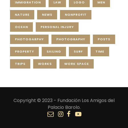
IMMIGRATION
LAW
LOGO
MEN
NATURE
NEWS
NONPROFIT
OCEAN
PERSONAL INJURY
PHOTOGARPHY
PHOTOGRAPHY
POSTS
PROPERTY
SAILING
SURF
TIME
TRIPS
WORKS
WORK SPACE
Copyright © 2023 - Fundación Los Amigos del
Palacio Barolo.