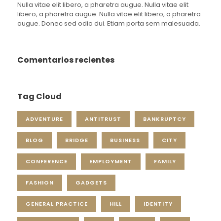
Nulla vitae elit libero, a pharetra augue. Nulla vitae elit
libero, a pharetra augue. Nulla vitae elit libero, a pharetra
augue. Donec sed odio dui. Etiam porta sem malesuada.
Comentarios recientes
Tag Cloud
ADVENTURE
ANTITRUST
BANKRUPTCY
BLOG
BRIDGE
BUSINESS
CITY
CONFERENCE
EMPLOYMENT
FAMILY
FASHION
GADGETS
GENERAL PRACTICE
HILL
IDENTITY