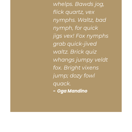
whelps. Bawds jog,
flick quartz, vex
nymphs. Waltz, bad
nymph, for quick
jigs vex! Fox nymphs
grab quick-jived
waltz. Brick quiz
whangs jumpy veldt
fox. Bright vixens
jump; dozy fowl
quack.
Oga Mandino